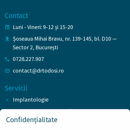
Contact
Luni - Vineri: 9-12 și 15-20
Șoseaua Mihai Bravu, nr. 139-145, bl. D10
—
Sector 2
,
București
0728.227.907
contact@drtodosi.ro
Servicii
Implantologie
Chirurgie stomatologică
Confidențialitate
Protetică dentară