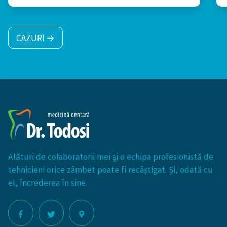
CAZURI →
Alături de colaboratorii mei și o echipa profesionistă de
tehnicieni orice zâmbet poate fi recâștigat. Și, odată cu
el, încrederea în sine.