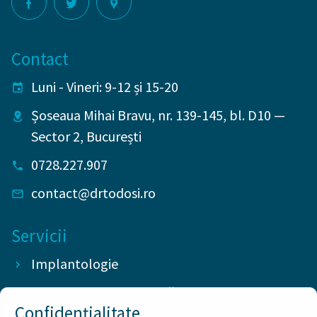
Contact
Luni - Vineri: 9-12 și 15-20
Șoseaua Mihai Bravu, nr. 139-145, bl. D10
—
Sector 2
,
București
0728.227.907
contact@drtodosi.ro
Servicii
Implantologie
Chirurgie stomatologică
Confidențialitate