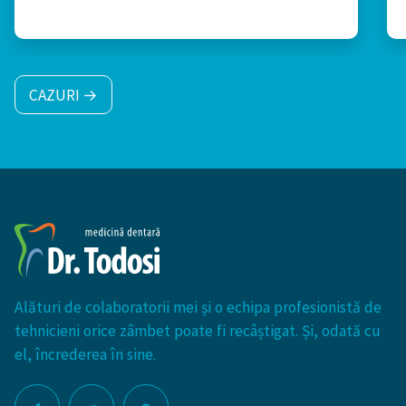
CAZURI →
Alături de colaboratorii mei și o echipa profesionistă de
tehnicieni orice zâmbet poate fi recâștigat. Și, odată cu
el, încrederea în sine.