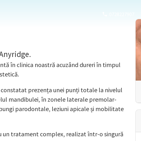
0728227907
 Anyridge.
intă în clinica noastră acuzând dureri în timpul
stetică.
 constatat prezența unei punți totale la nivelul
velul mandibulei, în zonele laterale premolar-
pungi parodontale, leziuni apicale și mobilitate
 un tratament complex, realizat într-o singură