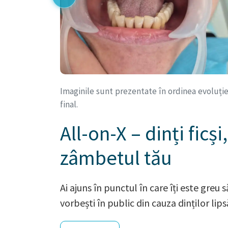
Imaginile sunt prezentate în ordinea evoluției 
final.
All-on-X – dinți ficș
zâmbetul tău
Ai ajuns în punctul în care îți este greu 
vorbești în public din cauza dinților lip