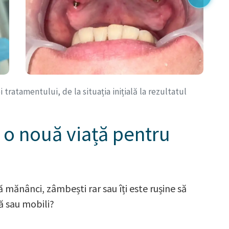
tratamentului, de la situația inițială la rezultatul
i, o nouă viață pentru
să mănânci, zâmbești rar sau îți este rușine să
să sau mobili?