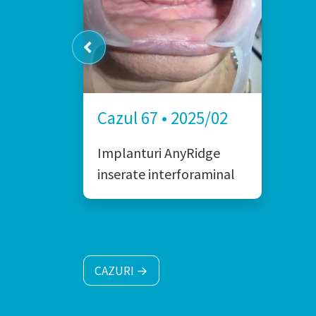
Cazul 67 • 2025/02
Implanturi AnyRidge
inserate interforaminal
CAZURI →