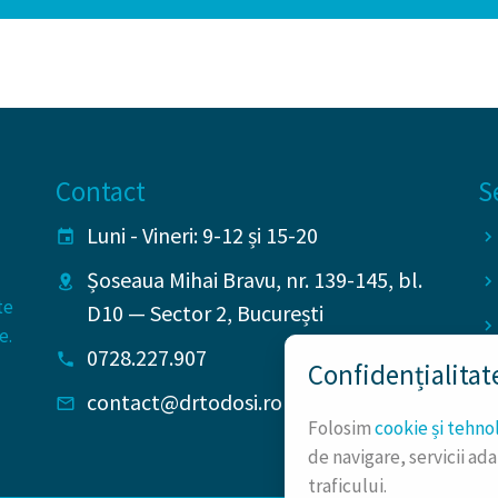
Contact
S
Luni - Vineri: 9-12 și 15-20
Șoseaua Mihai Bravu, nr. 139-145, bl.
te
D10
—
Sector 2
,
București
e.
0728.227.907
Confidențialitat
contact@drtodosi.ro
Folosim
cookie și tehnol
de navigare, servicii ad
traficului.