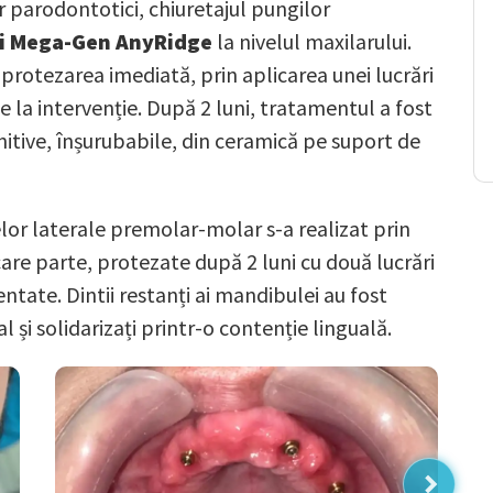
or parodontotici, chiuretajul pungilor
i Mega-Gen AnyRidge
la nivelul maxilarului.
 protezarea imediată, prin aplicarea unei lucrări
 de la intervenție. După 2 luni, tratamentul a fost
finitive, înșurubabile, din ceramică pe suport de
elor laterale premolar-molar s-a realizat prin
are parte, protezate după 2 luni cu două lucrări
ntate. Dintii restanți ai mandibulei au fost
și solidarizați printr-o contenție linguală.