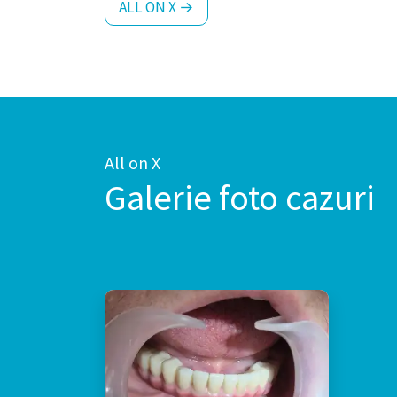
ALL ON X →
All on X
Galerie foto cazuri