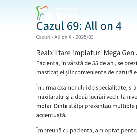
Cazul 69: All on 4
Cazuri • All on X • 2025/03
Reabilitare implaturi Mega Gen
Pacienta, în vârstă de 55 de ani, se prez
masticației și inconveniente de natură e
În urma examenului de specialitate, s-a
maxilarului și a două lucrări vechi la ni
molar. Dintii stâlpi prezentau multiple 
accentuată.
Împreună cu pacienta, am optat pentru