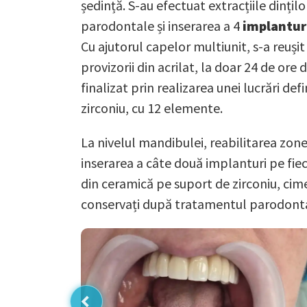
ședință. S-au efectuat extracțiile dințil
parodontale și inserarea a 4
implantur
Cu ajutorul capelor multiunit, s-a reușit
provizorii din acrilat, la doar 24 de ore
finalizat prin realizarea unei lucrări de
zirconiu, cu 12 elemente.
La nivelul mandibulei, reabilitarea zon
inserarea a câte două implanturi pe fiec
din ceramică pe suport de zirconiu, cime
conservați după tratamentul parodontal 