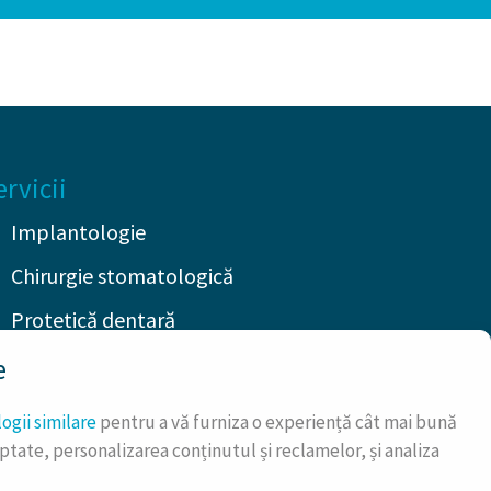
ervicii
Implantologie
Chirurgie stomatologică
Protetică dentară
Endodonție
e
Parodontologie
ogii similare
pentru a vă furniza o experiență cât mai bună
aptate, personalizarea conținutul și reclamelor, și analiza