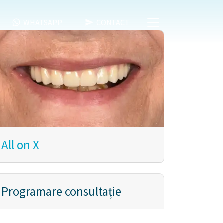
WHATSAPP
CONTACT
All on X
Programare consultație