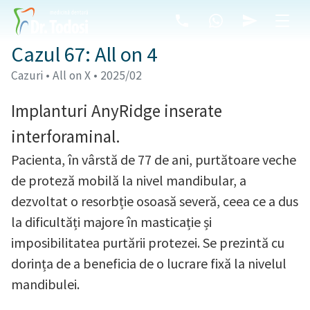
Cazul 67: All on 4
Cazuri • All on X • 2025/02
Implanturi AnyRidge inserate
interforaminal.
Pacienta, în vârstă de 77 de ani, purtătoare veche
de proteză mobilă la nivel mandibular, a
dezvoltat o resorbție osoasă severă, ceea ce a dus
la dificultăți majore în masticație și
imposibilitatea purtării protezei. Se prezintă cu
dorința de a beneficia de o lucrare fixă la nivelul
mandibulei.