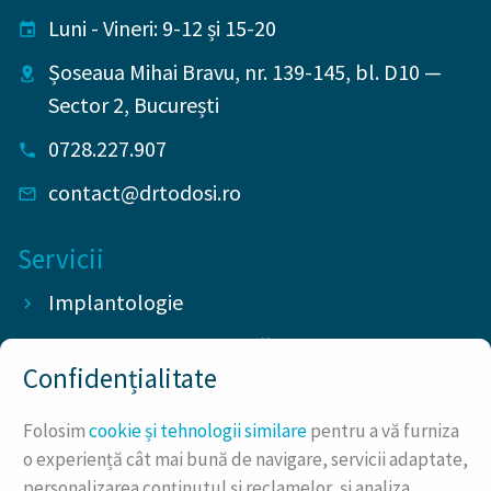
Luni - Vineri: 9-12 și 15-20
Șoseaua Mihai Bravu, nr. 139-145, bl. D10
—
Sector 2
,
București
0728.227.907
contact@drtodosi.ro
Servicii
Implantologie
Chirurgie stomatologică
Confidențialitate
Protetică dentară
Folosim
cookie și tehnologii similare
pentru a vă furniza
Endodonție
o experiență cât mai bună de navigare, servicii adaptate,
Parodontologie
personalizarea conținutul și reclamelor, și analiza