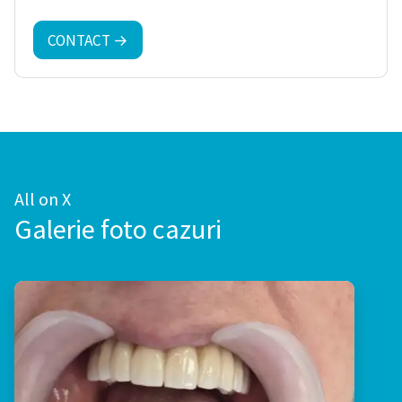
CONTACT →
All on X
Galerie foto cazuri