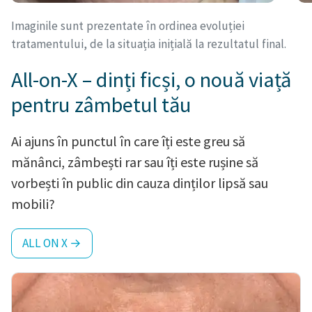
Imaginile sunt prezentate în ordinea evoluției
tratamentului, de la situația inițială la rezultatul final.
All-on-X – dinți ficși, o nouă viață
pentru zâmbetul tău
Ai ajuns în punctul în care îți este greu să
mănânci, zâmbești rar sau îți este rușine să
vorbești în public din cauza dinților lipsă sau
mobili?
ALL ON X →