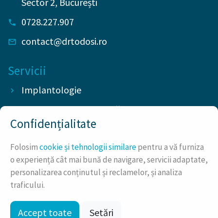
Sector 2
,
București
0728.227.907
contact@drtodosi.ro
Servicii
Implantologie
Chirurgie stomatologică
Confidențialitate
Protetică dentară
Folosim
cookie și tehnologii similare
pentru a vă furniza
Endodonție
o experiență cât mai bună de navigare, servicii adaptate,
Parodontologie
personalizarea conținutul și reclamelor, și analiza
traficului.
Accept toate
Setări
© 2026
Pro Dental Cosmetics & Implant SRL